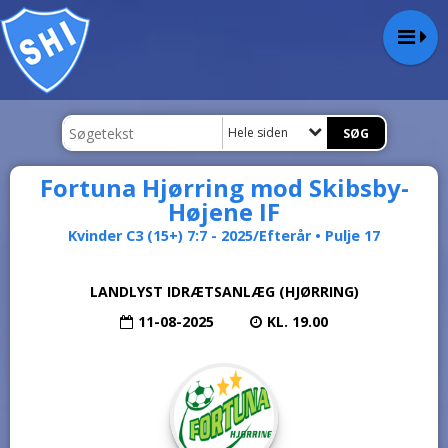
Hele siden
Fortuna Hjørring mod Skibsby-
Højene IF
Kvinder C3 (15+) 7:7 - 2025/Efterår • Pulje 17
LANDLYST IDRÆTSANLÆG (HJØRRING)
11-08-2025
KL. 19.00