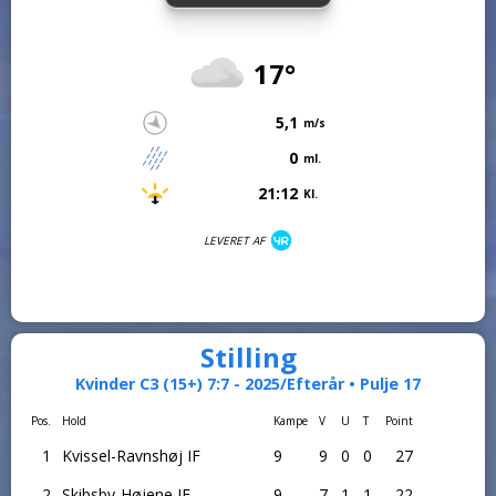
17°
5,1
m/s
0
ml.
21:12
Kl.
LEVERET AF
Stilling
Kvinder C3 (15+) 7:7 - 2025/Efterår • Pulje 17
Pos.
Hold
Kampe
V
U
T
Point
1
Kvissel-Ravnshøj IF
9
9
0
0
27
2
Skibsby-Højene IF
9
7
1
1
22