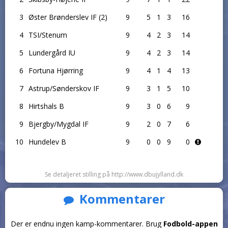
3
Øster Brønderslev IF (2)
9
5
1
3
16
4
TSI/Stenum
9
4
2
3
14
5
Lundergård IU
9
4
2
3
14
6
Fortuna Hjørring
9
4
1
4
13
7
Astrup/Sønderskov IF
9
3
1
5
10
8
Hirtshals B
9
3
0
6
9
9
Bjergby/Mygdal IF
9
2
0
7
6
10
Hundelev B
9
0
0
9
0
Se detaljeret stilling på http://www.dbujylland.dk
Kommentarer
Der er endnu ingen kamp-kommentarer. Brug
Fodbold-appen