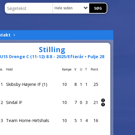
Hele siden
ntakt
Stilling
U15 Drenge C (11-12) 8:8 - 2025/Efterår • Pulje 28
os.
Hold
Kampe
V
U
T
Point
1
Skibsby-Højene IF (1)
10
8
1
1
25
2
Sindal IF
10
7
0
3
21
3
Team Horne-Hirtshals
10
5
1
4
16