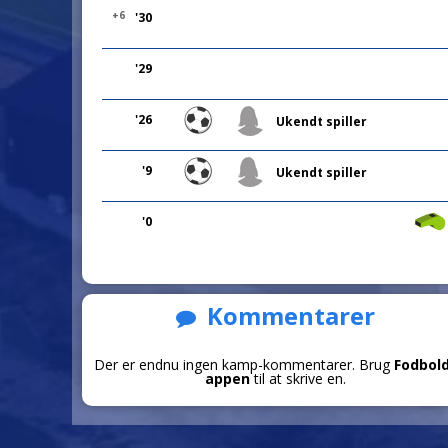
+6
'30
'29
'26
Ukendt spiller
'9
Ukendt spiller
'0
Kommentarer
Der er endnu ingen kamp-kommentarer. Brug
Fodbol
appen
til at skrive en.