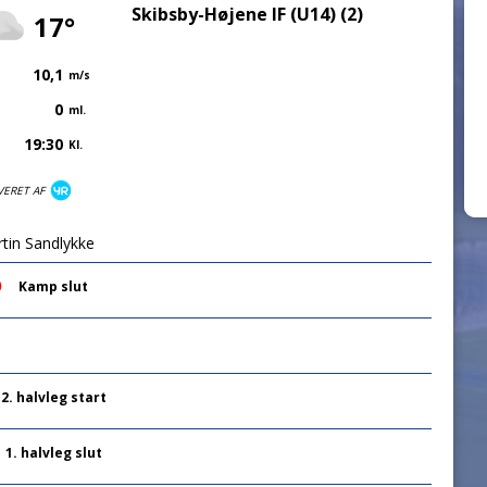
Skibsby-Højene IF (U14) (2)
17°
10,1
m/s
0
ml.
19:30
Kl.
VERET AF
tin Sandlykke
Kamp slut
2. halvleg start
1. halvleg slut