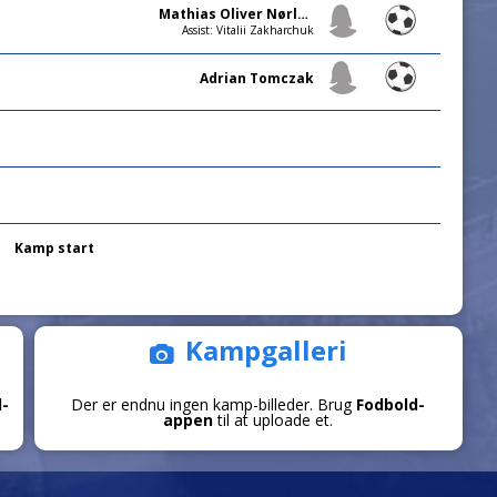
Mathias Oliver Nørlund Larsen
Assist: Vitalii Zakharchuk
Adrian Tomczak
Kamp start
Kampgalleri
d-
Der er endnu ingen kamp-billeder. Brug
Fodbold-
appen
til at uploade et.