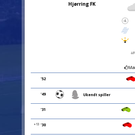
Hjørring FK
LE
Mar
'52
'49
Ukendt spiller
'31
+13
'30