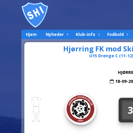
Hjem
Nyheder
Klub-info
Fodbold
Hjørring FK mod Ski
U15 Drenge C (11-12) 
HJØRRI
18-09-2
3