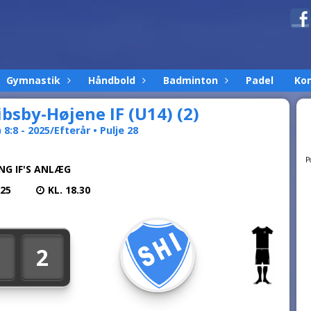
Gymnastik
Håndbold
Badminton
Padel
Ko
bsby-Højene IF (U14) (2)
8:8 - 2025/Efterår • Pulje 28
P
NG IF'S ANLÆG
025
KL. 18.30
2