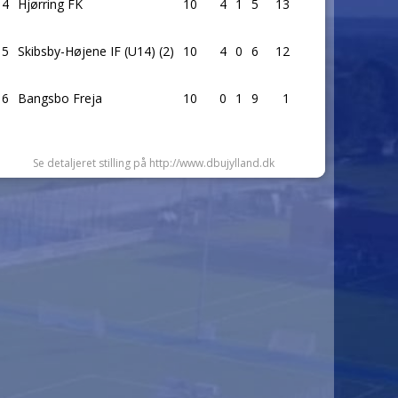
4
Hjørring FK
10
4
1
5
13
5
Skibsby-Højene IF (U14) (2)
10
4
0
6
12
6
Bangsbo Freja
10
0
1
9
1
Se detaljeret stilling på http://www.dbujylland.dk