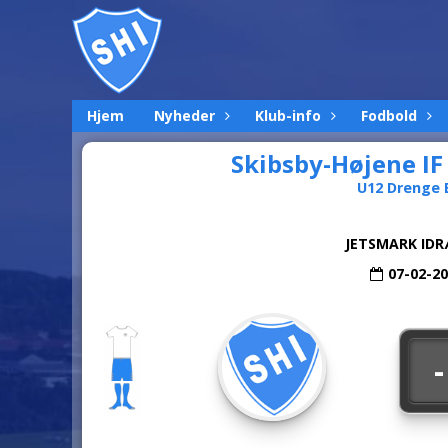
Hjem
Nyheder
Klub-info
Fodbold
Skibsby-Højene I
U12 Drenge B
JETSMARK IDR
07-02-2
-