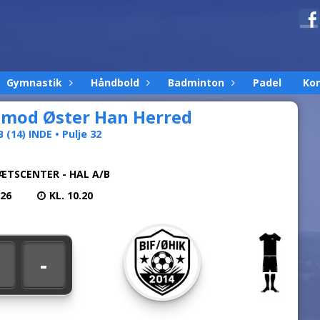
Gymnastik
Håndbold
Badminton
Padel
Ko
F mod Øster Han Herred
 (14) INDE • Pulje 32
ÆTSCENTER - HAL A/B
026
KL. 10.20
-