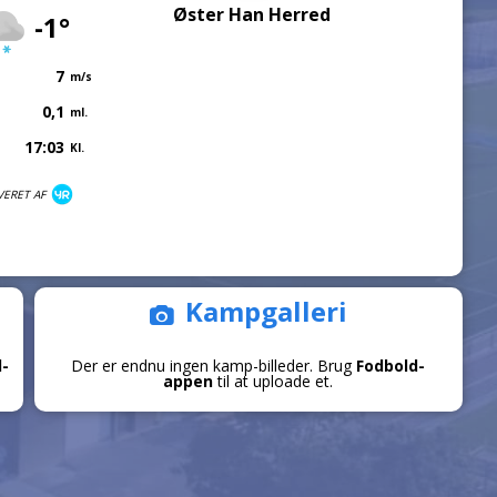
Øster Han Herred
-1°
7
m/s
0,1
ml.
17:03
Kl.
VERET AF
Kampgalleri
d-
Der er endnu ingen kamp-billeder. Brug
Fodbold-
appen
til at uploade et.