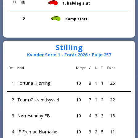
+1
'45
1. halvleg slut
'0
Kamp start
Stilling
Kvinder Serie 1 - Forår 2026 • Pulje 257
Pos.
Hold
Kampe
V
U
T
Point
1
Fortuna Hjørring
10
8
1
1
25
2
Team Østvendsyssel
10
7
1
2
22
3
Nørresundby FB
10
4
3
3
15
4
IF Fremad Nørhalne
10
3
2
5
11