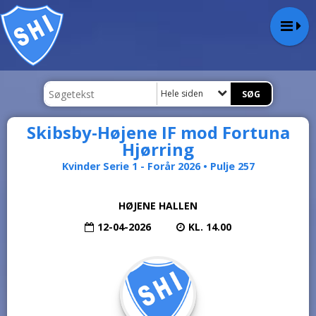
Hele siden
Skibsby-Højene IF mod Fortuna
Hjørring
Kvinder Serie 1 - Forår 2026 • Pulje 257
HØJENE HALLEN
12-04-2026
KL. 14.00