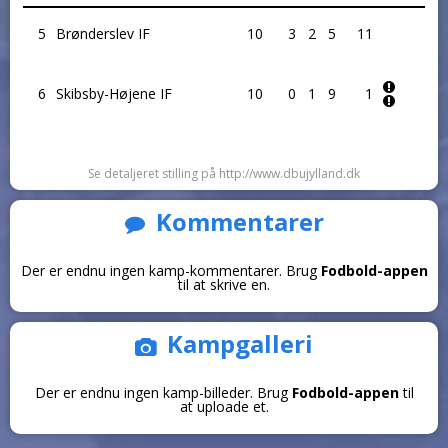
5
Brønderslev IF
10
3
2
5
11
6
Skibsby-Højene IF
10
0
1
9
1
Se detaljeret stilling på http://www.dbujylland.dk
Kommentarer
Der er endnu ingen kamp-kommentarer. Brug
Fodbold-appen
til at skrive en.
Kampgalleri
Der er endnu ingen kamp-billeder. Brug
Fodbold-appen
til
at uploade et.