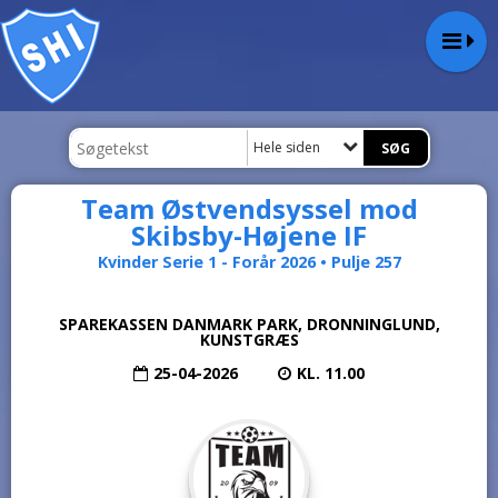
Hele siden
Team Østvendsyssel mod
Skibsby-Højene IF
Kvinder Serie 1 - Forår 2026 • Pulje 257
SPAREKASSEN DANMARK PARK, DRONNINGLUND,
KUNSTGRÆS
25-04-2026
KL. 11.00