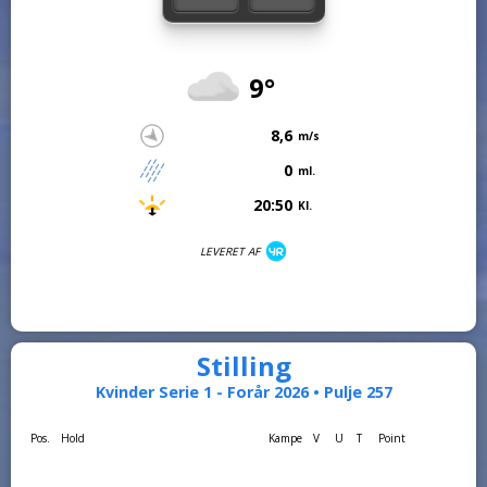
9°
8,6
m/s
0
ml.
20:50
Kl.
LEVERET AF
Stilling
Kvinder Serie 1 - Forår 2026 • Pulje 257
Pos.
Hold
Kampe
V
U
T
Point