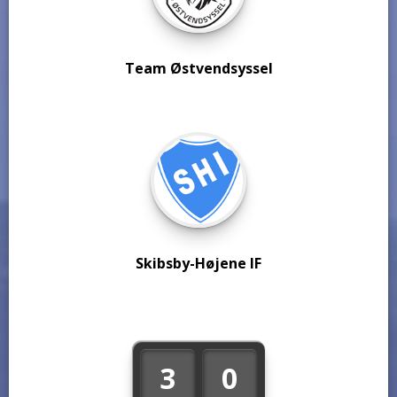
Team Østvendsyssel
Skibsby-Højene IF
3
0