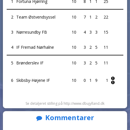
1
Fortuna Hjørring
10
8
1
1
25
2
Team Østvendsyssel
10
7
1
2
22
3
Nørresundby FB
10
4
3
3
15
4
IF Fremad Nørhalne
10
3
2
5
11
5
Brønderslev IF
10
3
2
5
11
6
Skibsby-Højene IF
10
0
1
9
1
Se detaljeret stilling på http://www.dbujylland.dk
Kommentarer