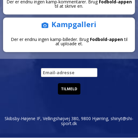
Der er endnu ingen kamp-kommentarer. Brug
Fodbold-appen
til at skrive en.
Kampgalleri
Der er endnu ingen kamp-billeder. Brug
Fodbold-appen
til
at uploade et.
Skibsby-Højene IF, Vellingshøjvej 380, 9800 Hjørring,
shinyt@shi-
sport.dk