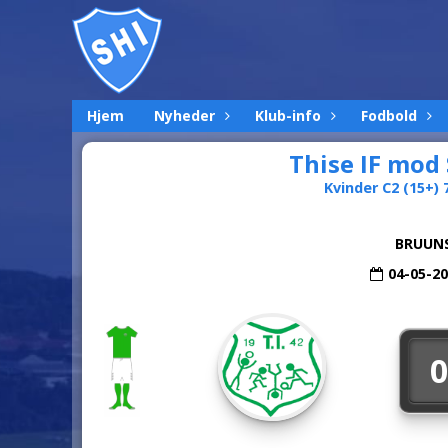
Hjem
Nyheder
Klub-info
Fodbold
Thise IF mod
Kvinder C2 (15+) 7
BRUUNS
04-05-2
0