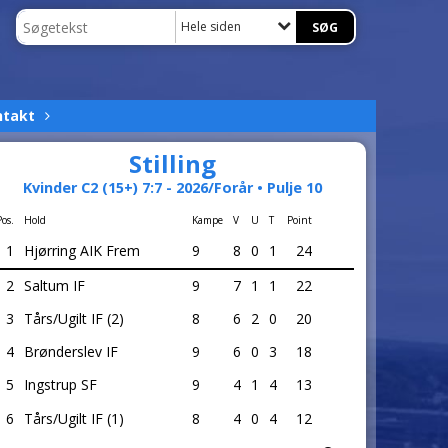
Hele siden
ntakt
Stilling
Kvinder C2 (15+) 7:7 - 2026/Forår • Pulje 10
Pos.
Hold
Kampe
V
U
T
Point
1
Hjørring AIK Frem
9
8
0
1
24
2
Saltum IF
9
7
1
1
22
3
Tårs/Ugilt IF (2)
8
6
2
0
20
4
Brønderslev IF
9
6
0
3
18
5
Ingstrup SF
9
4
1
4
13
6
Tårs/Ugilt IF (1)
8
4
0
4
12