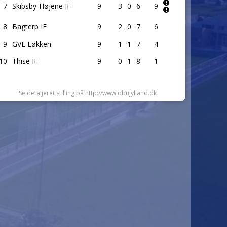
7
Skibsby-Højene IF
9
3
0
6
9
8
Bagterp IF
9
2
0
7
6
9
GVL Løkken
9
1
1
7
4
10
Thise IF
9
0
1
8
1
Se detaljeret stilling på http://www.dbujylland.dk