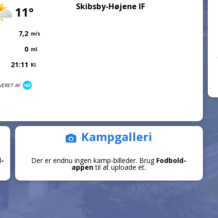
Skibsby-Højene IF
11°
7,2
m/s
0
ml.
21:11
Kl.
VERET AF
Kampgalleri
d-
Der er endnu ingen kamp-billeder. Brug
Fodbold-
appen
til at uploade et.