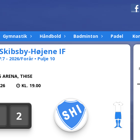
Gymnastik
Håndbold
Badminton
Padel
Ko
 Skibsby-Højene IF
:7 - 2026/Forår • Pulje 10
 ARENA, THISE
026
KL. 19.00
2