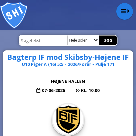
Hele siden
Bagterp IF mod Skibsby-Højene IF
U10 Piger A (16) 5:5 - 2026/Forår • Pulje 171
HØJENE HALLEN
07-06-2026
KL. 10.00