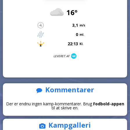
16°
3,1
m/s
0
ml.
22:13
Kl.
LEVERET AF
Kommentarer
Der er endnu ingen kamp-kommentarer. Brug
Fodbold-appen
til at skrive en.
Kampgalleri