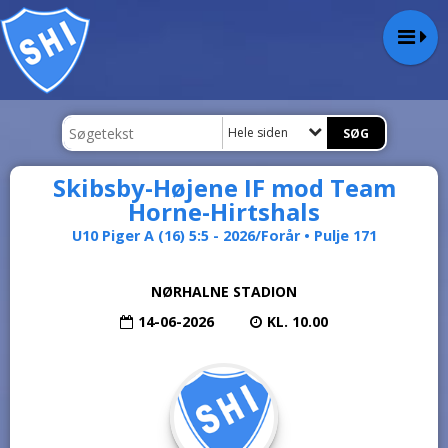
Hele siden
Skibsby-Højene IF mod Team
Horne-Hirtshals
U10 Piger A (16) 5:5 - 2026/Forår • Pulje 171
NØRHALNE STADION
14-06-2026
KL. 10.00