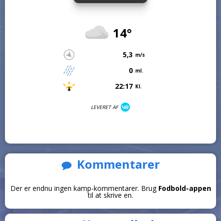
14°
5,3
m/s
0
ml.
22:17
Kl.
LEVERET AF
Kommentarer
Der er endnu ingen kamp-kommentarer. Brug
Fodbold-appen
til at skrive en.