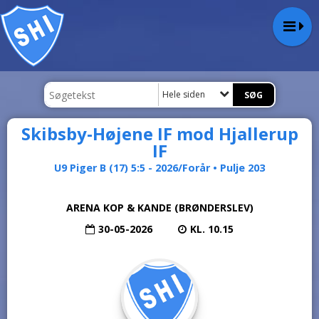
Hele siden
Skibsby-Højene IF mod Hjallerup
IF
U9 Piger B (17) 5:5 - 2026/Forår • Pulje 203
ARENA KOP & KANDE (BRØNDERSLEV)
30-05-2026
KL. 10.15