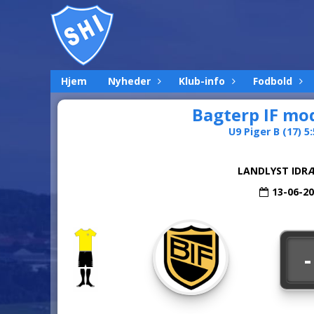
Hjem
Nyheder
Klub-info
Fodbold
Bagterp IF mo
U9 Piger B (17) 5:
LANDLYST IDR
13-06-2
-