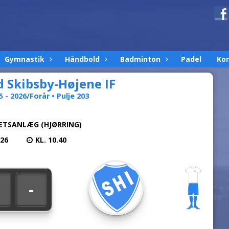
Gymnastik
Håndbold
Badminton
Padel
Ko
d Skibsby-Højene IF
5 - 2026/Forår • Pulje 203
ÆTSANLÆG (HJØRRING)
026
KL. 10.40
-