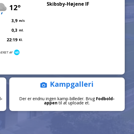
Skibsby-Højene IF
12°
3,9
m/s
0,3
ml.
22:19
Kl.
VERET AF
Kampgalleri
d-
Der er endnu ingen kamp-billeder. Brug
Fodbold-
appen
til at uploade et.