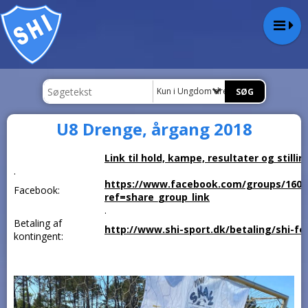
Kun i Ungdom drenge
U8 Drenge, årgang 2018
Link til hold, kampe, resultater og stillin
.
https://www.facebook.com/groups/1603
Facebook:
ref=share_group_link
.
Betaling af
http://www.shi-sport.dk/betaling/shi-fo
kontingent: