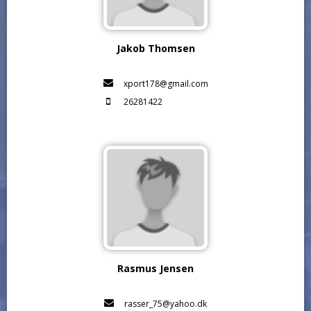
Jakob Thomsen
xport178@gmail.com
26281422
Rasmus Jensen
rasser_75@yahoo.dk