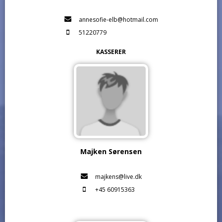
annesofie-elb@hotmail.com
51220779
KASSERER
Majken Sørensen
majkens@live.dk
+45 60915363