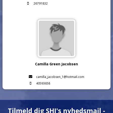
26791832
Camilla Green Jacobsen
camilla_jacobsen_1@hotmail.com
40593658
Tilmeld dig SHI's nyhedsmail -