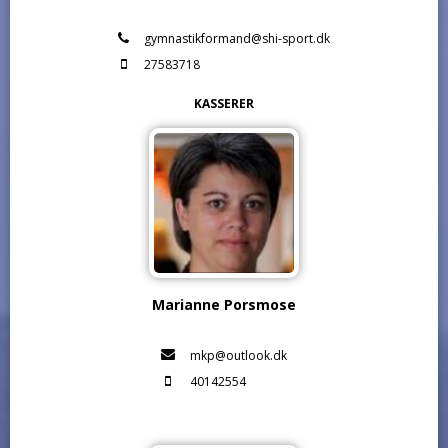
gymnastikformand@shi-sport.dk
27583718
KASSERER
Marianne Porsmose
mkp@outlook.dk
40142554