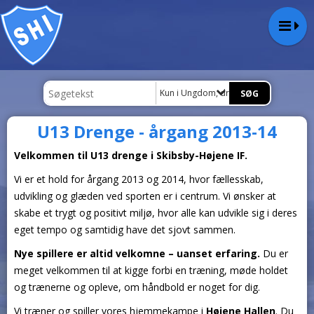
Kun i Ungdom, drenge
U13 Drenge - årgang 2013-14
Velkommen til U13 drenge i Skibsby-Højene IF.
Vi er et hold for årgang 2013 og 2014, hvor fællesskab,
udvikling og glæden ved sporten er i centrum. Vi ønsker at
skabe et trygt og positivt miljø, hvor alle kan udvikle sig i deres
eget tempo og samtidig have det sjovt sammen.
Nye spillere er altid velkomne – uanset erfaring.
Du er
meget velkommen til at kigge forbi en træning, møde holdet
og trænerne og opleve, om håndbold er noget for dig.
Vi træner og spiller vores hjemmekampe i
Højene Hallen
. Du