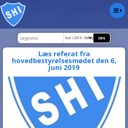
Kun i 2019 - Bestyrelsesreferater
Læs referat fra
hovedbestyrelsesmødet den 6,
juni 2019